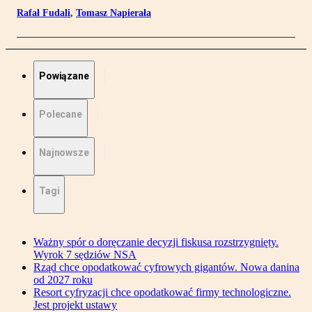
Rafał Fudali
,
Tomasz Napierała
Powiązane
Polecane
Najnowsze
Tagi
Ważny spór o doręczanie decyzji fiskusa rozstrzygnięty.
Wyrok 7 sędziów NSA
Rząd chce opodatkować cyfrowych gigantów. Nowa danina
od 2027 roku
Resort cyfryzacji chce opodatkować firmy technologiczne.
Jest projekt ustawy