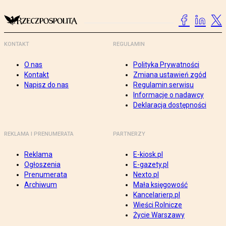
KONTAKT
REGULAMIN
O nas
Polityka Prywatności
Kontakt
Zmiana ustawień zgód
Napisz do nas
Regulamin serwisu
Informacje o nadawcy
Deklaracja dostępności
REKLAMA I PRENUMERATA
PARTNERZY
Reklama
E-kiosk.pl
Ogłoszenia
E-gazety.pl
Prenumerata
Nexto.pl
Archiwum
Mała księgowość
Kancelarierp.pl
Wieści Rolnicze
Życie Warszawy