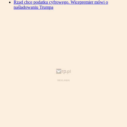
Rząd chce podatku cyfrowego. Wicepremier mówi o
naśladowaniu Trumpa