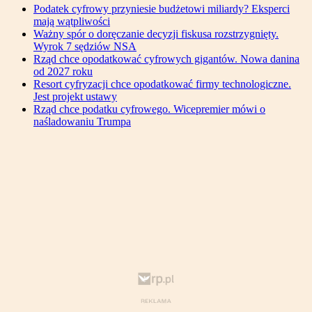
Podatek cyfrowy przyniesie budżetowi miliardy? Eksperci
mają wątpliwości
Ważny spór o doręczanie decyzji fiskusa rozstrzygnięty.
Wyrok 7 sędziów NSA
Rząd chce opodatkować cyfrowych gigantów. Nowa danina
od 2027 roku
Resort cyfryzacji chce opodatkować firmy technologiczne.
Jest projekt ustawy
Rząd chce podatku cyfrowego. Wicepremier mówi o
naśladowaniu Trumpa