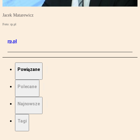
Jacek Matarewicz
Foto: rp.pl
rp.pl
Powiązane
Polecane
Najnowsze
Tagi