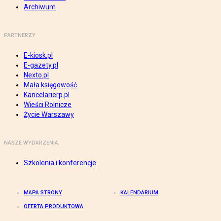
Archiwum
PARTNERZY
E-kiosk.pl
E-gazety.pl
Nexto.pl
Mała księgowość
Kancelarierp.pl
Wieści Rolnicze
Życie Warszawy
NASZE WYDARZENIA
Szkolenia i konferencje
MAPA STRONY
KALENDARIUM
OFERTA PRODUKTOWA