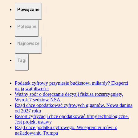
Powiązane
Polecane
Najnowsze
Tagi
Podatek cyfrowy przyniesie budżetowi miliardy? Eksperci
mają wątpliwości
Ważny spór o doręczanie decyzji fiskusa rozstrzygnięty.
Wyrok 7 sędziów NSA
Rząd chce opodatkować cyfrowych gigantów. Nowa danina
od 2027 roku
Resort cyfryzacji chce opodatkować firmy technologiczne.
Jest projekt ustawy
Rząd chce podatku cyfrowego. Wicepremier mówi o
naśladowaniu Trumpa