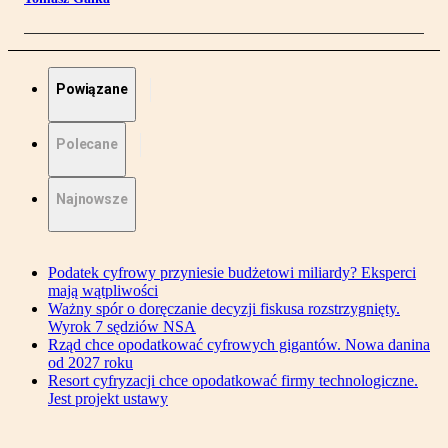
Powiązane
Polecane
Najnowsze
Podatek cyfrowy przyniesie budżetowi miliardy? Eksperci
mają wątpliwości
Ważny spór o doręczanie decyzji fiskusa rozstrzygnięty.
Wyrok 7 sędziów NSA
Rząd chce opodatkować cyfrowych gigantów. Nowa danina
od 2027 roku
Resort cyfryzacji chce opodatkować firmy technologiczne.
Jest projekt ustawy