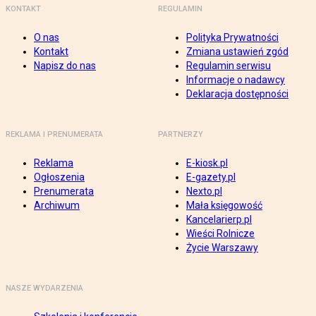
KONTAKT
REGULAMIN
O nas
Polityka Prywatności
Kontakt
Zmiana ustawień zgód
Napisz do nas
Regulamin serwisu
Informacje o nadawcy
Deklaracja dostępności
REKLAMA I PRENUMERATA
PARTNERZY
Reklama
E-kiosk.pl
Ogłoszenia
E-gazety.pl
Prenumerata
Nexto.pl
Archiwum
Mała księgowość
Kancelarierp.pl
Wieści Rolnicze
Życie Warszawy
NASZE WYDARZENIA