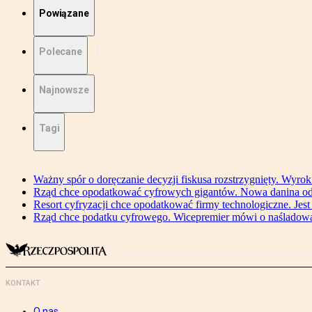
Powiązane
Polecane
Najnowsze
Tagi
Ważny spór o doręczanie decyzji fiskusa rozstrzygnięty. Wyr
Rząd chce opodatkować cyfrowych gigantów. Nowa danina od
Resort cyfryzacji chce opodatkować firmy technologiczne. Jest
Rząd chce podatku cyfrowego. Wicepremier mówi o naśladow
KONTAKT
O nas