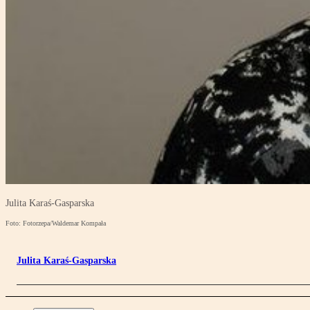
Julita Karaś-Gasparska
Foto: Fotorzepa/Waldemar Kompała
Julita Karaś-Gasparska