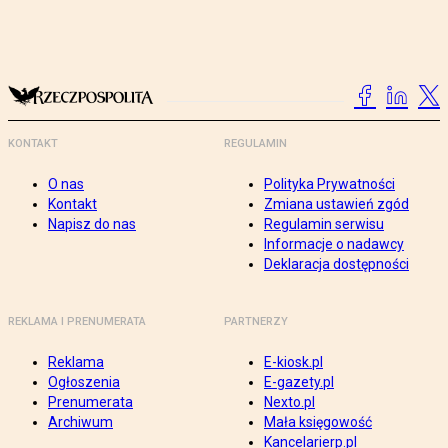
KONTAKT
REGULAMIN
O nas
Polityka Prywatności
Kontakt
Zmiana ustawień zgód
Napisz do nas
Regulamin serwisu
Informacje o nadawcy
Deklaracja dostępności
REKLAMA I PRENUMERATA
PARTNERZY
Reklama
E-kiosk.pl
Ogłoszenia
E-gazety.pl
Prenumerata
Nexto.pl
Archiwum
Mała księgowość
Kancelarierp.pl