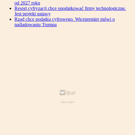
od 2027 roku
Resort cyfryzacji chce opodatkować firmy technologiczne.
Jest projekt ustawy
Rząd chce podatku cyfrowego. Wicepremier mówi o
naśladowaniu Trumpa