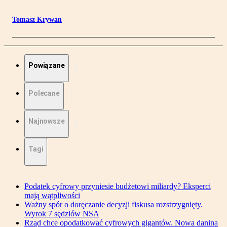
Tomasz Krywan
Powiązane
Polecane
Najnowsze
Tagi
Podatek cyfrowy przyniesie budżetowi miliardy? Eksperci
mają wątpliwości
Ważny spór o doręczanie decyzji fiskusa rozstrzygnięty.
Wyrok 7 sędziów NSA
Rząd chce opodatkować cyfrowych gigantów. Nowa danina