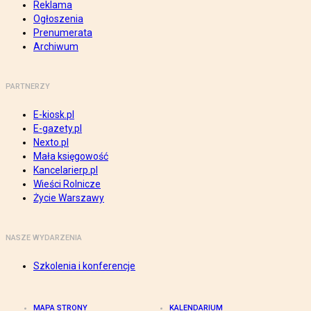
Reklama
Ogłoszenia
Prenumerata
Archiwum
PARTNERZY
E-kiosk.pl
E-gazety.pl
Nexto.pl
Mała księgowość
Kancelarierp.pl
Wieści Rolnicze
Życie Warszawy
NASZE WYDARZENIA
Szkolenia i konferencje
MAPA STRONY
KALENDARIUM