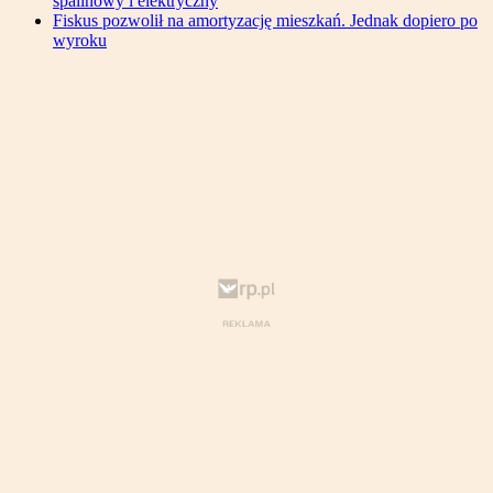
spalinowy i elektryczny
Fiskus pozwolił na amortyzację mieszkań. Jednak dopiero po
wyroku