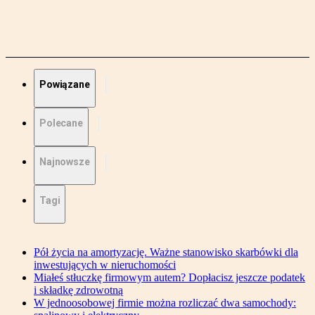
Powiązane
Polecane
Najnowsze
Tagi
Pół życia na amortyzację. Ważne stanowisko skarbówki dla
inwestujących w nieruchomości
Miałeś stłuczkę firmowym autem? Dopłacisz jeszcze podatek
i składkę zdrowotną
W jednoosobowej firmie można rozliczać dwa samochody: