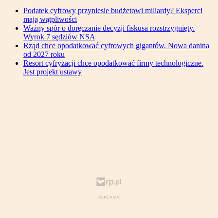
Podatek cyfrowy przyniesie budżetowi miliardy? Eksperci
mają wątpliwości
Ważny spór o doręczanie decyzji fiskusa rozstrzygnięty.
Wyrok 7 sędziów NSA
Rząd chce opodatkować cyfrowych gigantów. Nowa danina
od 2027 roku
Resort cyfryzacji chce opodatkować firmy technologiczne.
Jest projekt ustawy