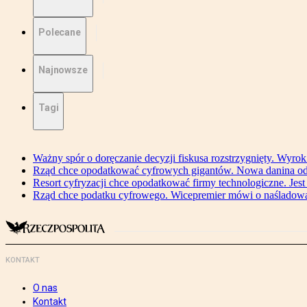
Polecane
Najnowsze
Tagi
Ważny spór o doręczanie decyzji fiskusa rozstrzygnięty. Wyr
Rząd chce opodatkować cyfrowych gigantów. Nowa danina od
Resort cyfryzacji chce opodatkować firmy technologiczne. Jest
Rząd chce podatku cyfrowego. Wicepremier mówi o naśladow
KONTAKT
O nas
Kontakt