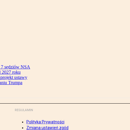
ok 7 sędziów NSA
 2027 roku
 projekt ustawy
aniu Trumpa
REGULAMIN
Polityka Prywatności
Zmiana ustawień zgód