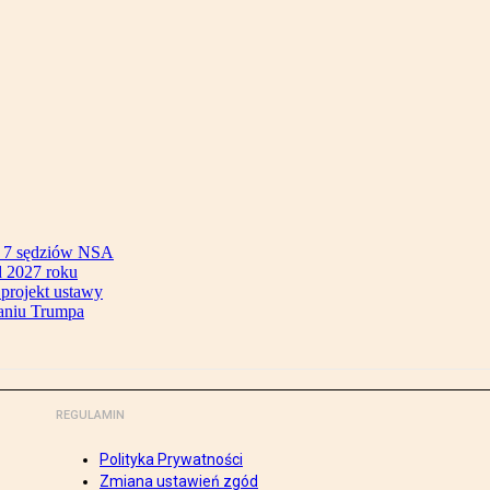
ok 7 sędziów NSA
 2027 roku
 projekt ustawy
aniu Trumpa
REGULAMIN
Polityka Prywatności
Zmiana ustawień zgód