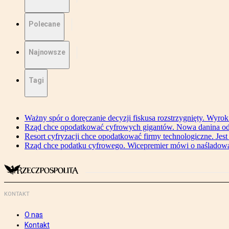
Polecane
Najnowsze
Tagi
Ważny spór o doręczanie decyzji fiskusa rozstrzygnięty. Wyr
Rząd chce opodatkować cyfrowych gigantów. Nowa danina od
Resort cyfryzacji chce opodatkować firmy technologiczne. Jest
Rząd chce podatku cyfrowego. Wicepremier mówi o naśladow
KONTAKT
O nas
Kontakt