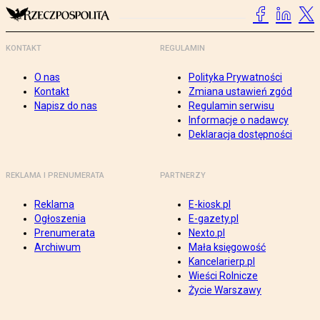
KONTAKT
REGULAMIN
O nas
Polityka Prywatności
Kontakt
Zmiana ustawień zgód
Napisz do nas
Regulamin serwisu
Informacje o nadawcy
Deklaracja dostępności
REKLAMA I PRENUMERATA
PARTNERZY
Reklama
E-kiosk.pl
Ogłoszenia
E-gazety.pl
Prenumerata
Nexto.pl
Archiwum
Mała księgowość
Kancelarierp.pl
Wieści Rolnicze
Życie Warszawy