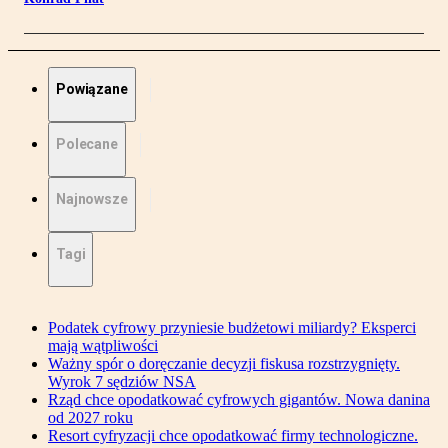
Powiązane
Polecane
Najnowsze
Tagi
Podatek cyfrowy przyniesie budżetowi miliardy? Eksperci
mają wątpliwości
Ważny spór o doręczanie decyzji fiskusa rozstrzygnięty.
Wyrok 7 sędziów NSA
Rząd chce opodatkować cyfrowych gigantów. Nowa danina
od 2027 roku
Resort cyfryzacji chce opodatkować firmy technologiczne.