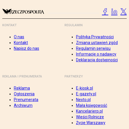
KONTAKT
REGULAMIN
O nas
Polityka Prywatności
Kontakt
Zmiana ustawień zgód
Napisz do nas
Regulamin serwisu
Informacje o nadawcy
Deklaracja dostępności
REKLAMA I PRENUMERATA
PARTNERZY
Reklama
E-kiosk.pl
Ogłoszenia
E-gazety.pl
Prenumerata
Nexto.pl
Archiwum
Mała księgowość
Kancelarierp.pl
Wieści Rolnicze
Życie Warszawy