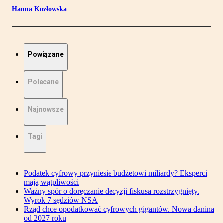
Hanna Kozłowska
Powiązane
Polecane
Najnowsze
Tagi
Podatek cyfrowy przyniesie budżetowi miliardy? Eksperci
mają wątpliwości
Ważny spór o doręczanie decyzji fiskusa rozstrzygnięty.
Wyrok 7 sędziów NSA
Rząd chce opodatkować cyfrowych gigantów. Nowa danina
od 2027 roku