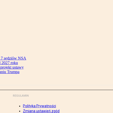
ok 7 sędziów NSA
 2027 roku
 projekt ustawy
aniu Trumpa
REGULAMIN
Polityka Prywatności
Zmiana ustawień zgód