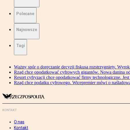
Polecane
Najnowsze
Tagi
Ważny spór o doręczanie decyzji fiskusa rozstrzygnięty. Wyr
Rząd chce opodatkować cyfrowych gigantów. Nowa danina od
Resort cyfryzacji chce opodatkować firmy technologiczne. Jest
Rząd chce podatku cyfrowego. Wicepremier mówi o naśladow
KONTAKT
O nas
Kontakt