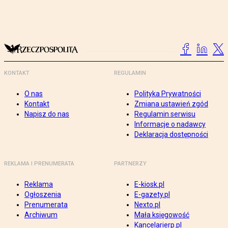
KONTAKT
REGULAMIN
O nas
Polityka Prywatności
Kontakt
Zmiana ustawień zgód
Napisz do nas
Regulamin serwisu
Informacje o nadawcy
Deklaracja dostępności
REKLAMA I PRENUMERATA
PARTNERZY
Reklama
E-kiosk.pl
Ogłoszenia
E-gazety.pl
Prenumerata
Nexto.pl
Archiwum
Mała księgowość
Kancelarierp.pl