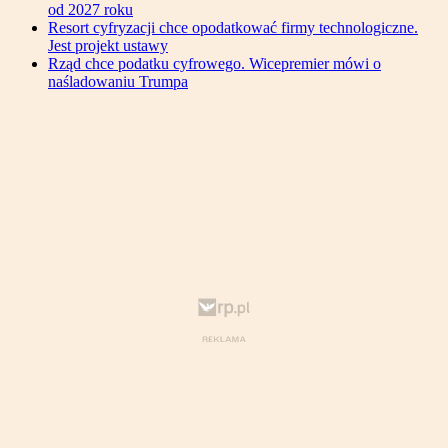
od 2027 roku
Resort cyfryzacji chce opodatkować firmy technologiczne.
Jest projekt ustawy
Rząd chce podatku cyfrowego. Wicepremier mówi o
naśladowaniu Trumpa