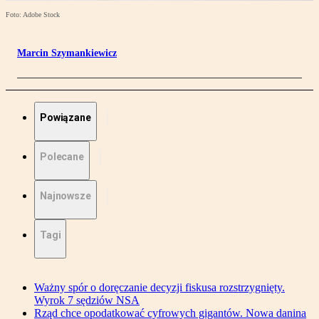
Foto: Adobe Stock
Marcin Szymankiewicz
Powiązane
Polecane
Najnowsze
Tagi
Ważny spór o doręczanie decyzji fiskusa rozstrzygnięty.
Wyrok 7 sędziów NSA
Rząd chce opodatkować cyfrowych gigantów. Nowa danina