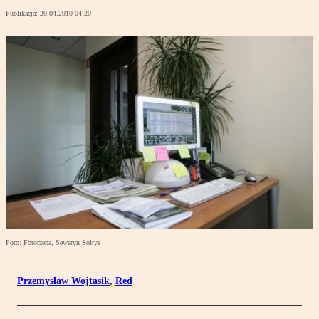
Publikacja:
20.04.2010 04:20
Foto: Fotorzepa, Seweryn Sołtys
Przemysław Wojtasik
,
Red