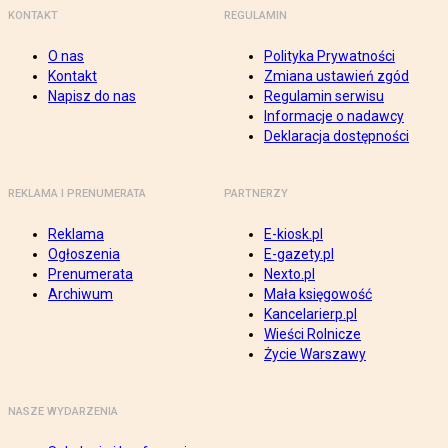
KONTAKT
REGULAMIN
O nas
Polityka Prywatności
Kontakt
Zmiana ustawień zgód
Napisz do nas
Regulamin serwisu
Informacje o nadawcy
Deklaracja dostępności
REKLAMA I PRENUMERATA
PARTNERZY
Reklama
E-kiosk.pl
Ogłoszenia
E-gazety.pl
Prenumerata
Nexto.pl
Archiwum
Mała księgowość
Kancelarierp.pl
Wieści Rolnicze
Życie Warszawy
NASZE WYDARZENIA