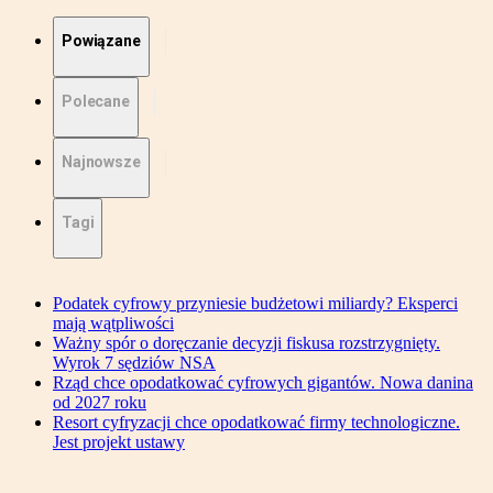
Powiązane
Polecane
Najnowsze
Tagi
Podatek cyfrowy przyniesie budżetowi miliardy? Eksperci
mają wątpliwości
Ważny spór o doręczanie decyzji fiskusa rozstrzygnięty.
Wyrok 7 sędziów NSA
Rząd chce opodatkować cyfrowych gigantów. Nowa danina
od 2027 roku
Resort cyfryzacji chce opodatkować firmy technologiczne.
Jest projekt ustawy