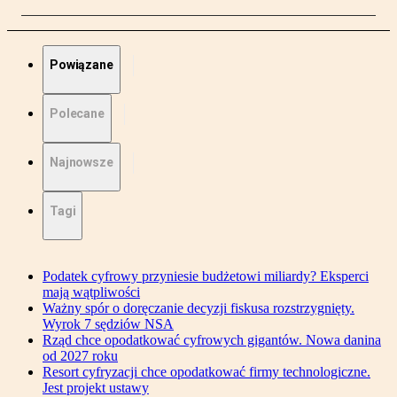
Powiązane
Polecane
Najnowsze
Tagi
Podatek cyfrowy przyniesie budżetowi miliardy? Eksperci
mają wątpliwości
Ważny spór o doręczanie decyzji fiskusa rozstrzygnięty.
Wyrok 7 sędziów NSA
Rząd chce opodatkować cyfrowych gigantów. Nowa danina
od 2027 roku
Resort cyfryzacji chce opodatkować firmy technologiczne.
Jest projekt ustawy