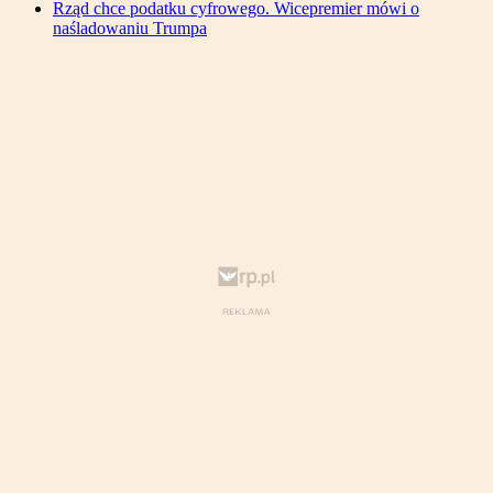
Rząd chce podatku cyfrowego. Wicepremier mówi o
naśladowaniu Trumpa