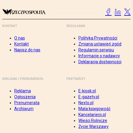
KONTAKT
REGULAMIN
O nas
Polityka Prywatności
Kontakt
Zmiana ustawień zgód
Napisz do nas
Regulamin serwisu
Informacje o nadawcy
Deklaracja dostępności
REKLAMA I PRENUMERATA
PARTNERZY
Reklama
E-kiosk.pl
Ogłoszenia
E-gazety.pl
Prenumerata
Nexto.pl
Archiwum
Mała księgowość
Kancelarierp.pl
Wieści Rolnicze
Życie Warszawy