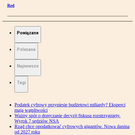
Red
Powiązane
Polecane
Najnowsze
Tagi
Podatek cyfrowy przyniesie budżetowi miliardy? Eksperci
mają wątpliwości
Ważny spór o doręczanie decyzji fiskusa rozstrzygnięty.
Wyrok 7 sędziów NSA
Rząd chce opodatkować cyfrowych gigantów. Nowa danina
od 2027 roku