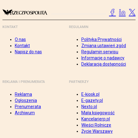
KONTAKT
REGULAMIN
O nas
Polityka Prywatności
Kontakt
Zmiana ustawień zgód
Napisz do nas
Regulamin serwisu
Informacje o nadawcy
Deklaracja dostępności
REKLAMA I PRENUMERATA
PARTNERZY
Reklama
E-kiosk.pl
Ogłoszenia
E-gazety.pl
Prenumerata
Nexto.pl
Archiwum
Mała księgowość
Kancelarierp.pl
Wieści Rolnicze
Życie Warszawy