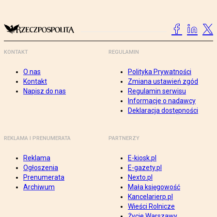
KONTAKT
REGULAMIN
O nas
Polityka Prywatności
Kontakt
Zmiana ustawień zgód
Napisz do nas
Regulamin serwisu
Informacje o nadawcy
Deklaracja dostępności
REKLAMA I PRENUMERATA
PARTNERZY
Reklama
E-kiosk.pl
Ogłoszenia
E-gazety.pl
Prenumerata
Nexto.pl
Archiwum
Mała księgowość
Kancelarierp.pl
Wieści Rolnicze
Życie Warszawy