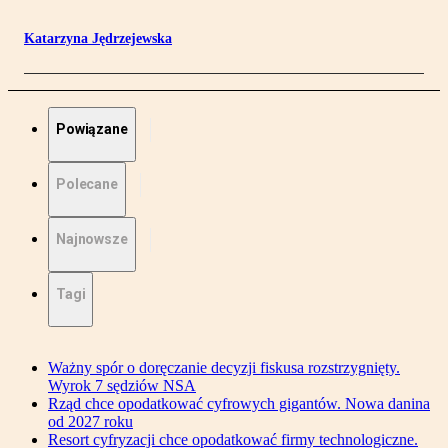
Katarzyna Jędrzejewska
Powiązane
Polecane
Najnowsze
Tagi
Ważny spór o doręczanie decyzji fiskusa rozstrzygnięty.
Wyrok 7 sędziów NSA
Rząd chce opodatkować cyfrowych gigantów. Nowa danina
od 2027 roku
Resort cyfryzacji chce opodatkować firmy technologiczne.