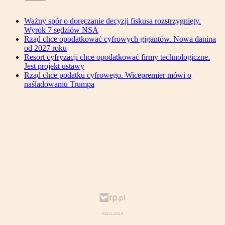
Ważny spór o doręczanie decyzji fiskusa rozstrzygnięty.
Wyrok 7 sędziów NSA
Rząd chce opodatkować cyfrowych gigantów. Nowa danina
od 2027 roku
Resort cyfryzacji chce opodatkować firmy technologiczne.
Jest projekt ustawy
Rząd chce podatku cyfrowego. Wicepremier mówi o
naśladowaniu Trumpa