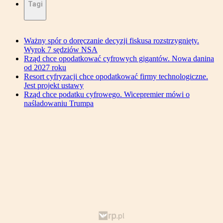
Tagi
Ważny spór o doręczanie decyzji fiskusa rozstrzygnięty.
Wyrok 7 sędziów NSA
Rząd chce opodatkować cyfrowych gigantów. Nowa danina
od 2027 roku
Resort cyfryzacji chce opodatkować firmy technologiczne.
Jest projekt ustawy
Rząd chce podatku cyfrowego. Wicepremier mówi o
naśladowaniu Trumpa