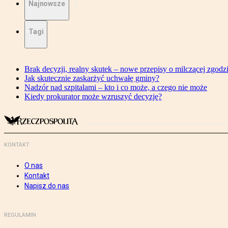
Najnowsze
Tagi
Brak decyzji, realny skutek – nowe przepisy o milczącej zgodz
Jak skutecznie zaskarżyć uchwałę gminy?
Nadzór nad szpitalami – kto i co może, a czego nie może
Kiedy prokurator może wzruszyć decyzję?
KONTAKT
O nas
Kontakt
Napisz do nas
REGULAMIN