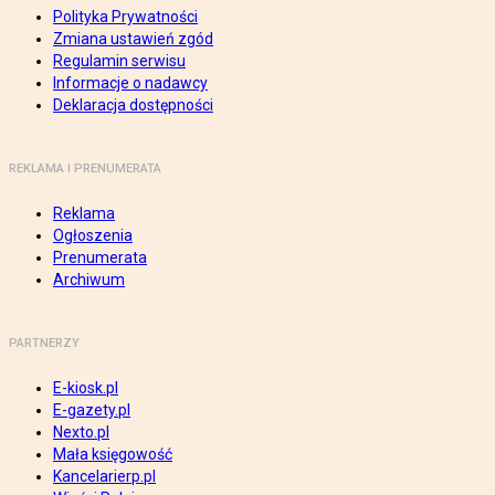
Polityka Prywatności
Zmiana ustawień zgód
Regulamin serwisu
Informacje o nadawcy
Deklaracja dostępności
REKLAMA I PRENUMERATA
Reklama
Ogłoszenia
Prenumerata
Archiwum
PARTNERZY
E-kiosk.pl
E-gazety.pl
Nexto.pl
Mała księgowość
Kancelarierp.pl