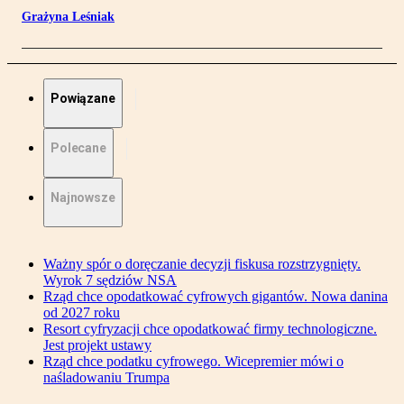
Grażyna Leśniak
Powiązane
Polecane
Najnowsze
Ważny spór o doręczanie decyzji fiskusa rozstrzygnięty.
Wyrok 7 sędziów NSA
Rząd chce opodatkować cyfrowych gigantów. Nowa danina
od 2027 roku
Resort cyfryzacji chce opodatkować firmy technologiczne.
Jest projekt ustawy
Rząd chce podatku cyfrowego. Wicepremier mówi o
naśladowaniu Trumpa