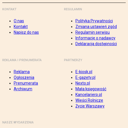
KONTAKT
REGULAMIN
O nas
Polityka Prywatności
Kontakt
Zmiana ustawień zgód
Napisz do nas
Regulamin serwisu
Informacje o nadawcy
Deklaracja dostępności
REKLAMA I PRENUMERATA
PARTNERZY
Reklama
E-kiosk.pl
Ogłoszenia
E-gazety.pl
Prenumerata
Nexto.pl
Archiwum
Mała księgowość
Kancelarierp.pl
Wieści Rolnicze
Życie Warszawy
NASZE WYDARZENIA