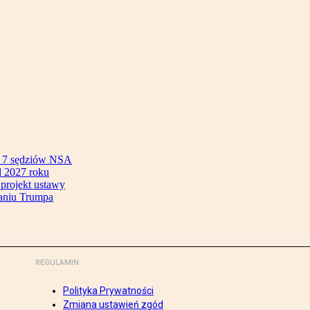
ok 7 sędziów NSA
 2027 roku
 projekt ustawy
aniu Trumpa
REGULAMIN
Polityka Prywatności
Zmiana ustawień zgód