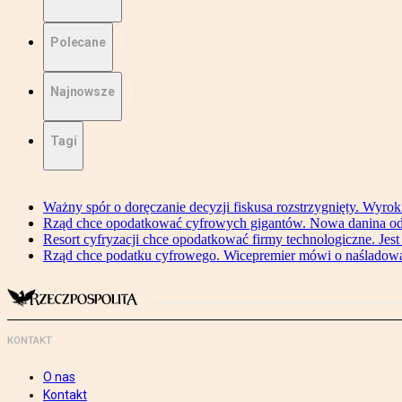
Polecane
Najnowsze
Tagi
Ważny spór o doręczanie decyzji fiskusa rozstrzygnięty. Wyr
Rząd chce opodatkować cyfrowych gigantów. Nowa danina od
Resort cyfryzacji chce opodatkować firmy technologiczne. Jest
Rząd chce podatku cyfrowego. Wicepremier mówi o naśladow
KONTAKT
O nas
Kontakt