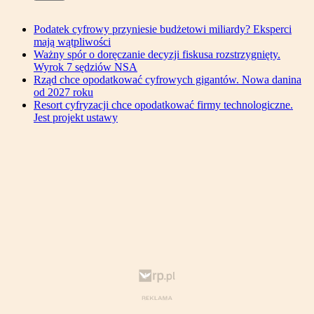
Podatek cyfrowy przyniesie budżetowi miliardy? Eksperci
mają wątpliwości
Ważny spór o doręczanie decyzji fiskusa rozstrzygnięty.
Wyrok 7 sędziów NSA
Rząd chce opodatkować cyfrowych gigantów. Nowa danina
od 2027 roku
Resort cyfryzacji chce opodatkować firmy technologiczne.
Jest projekt ustawy