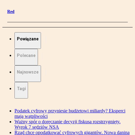
Red
Powiązane
Polecane
Najnowsze
Tagi
Podatek cyfrowy przyniesie budżetowi miliardy? Eksperci
mają wątpliwości
Ważny spór o doręczanie decyzji fiskusa rozstrzygnięty.
Wyrok 7 sędziów NSA
Rząd chce opodatkować cyfrowych gigantów. Nowa danina