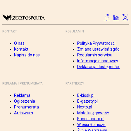
KONTAKT
REGULAMIN
O nas
Polityka Prywatności
Kontakt
Zmiana ustawień zgód
Napisz do nas
Regulamin serwisu
Informacje o nadawcy
Deklaracja dostępności
REKLAMA I PRENUMERATA
PARTNERZY
Reklama
E-kiosk.pl
Ogłoszenia
E-gazety.pl
Prenumerata
Nexto.pl
Archiwum
Mała księgowość
Kancelarierp.pl
Wieści Rolnicze
Życie Warszawy