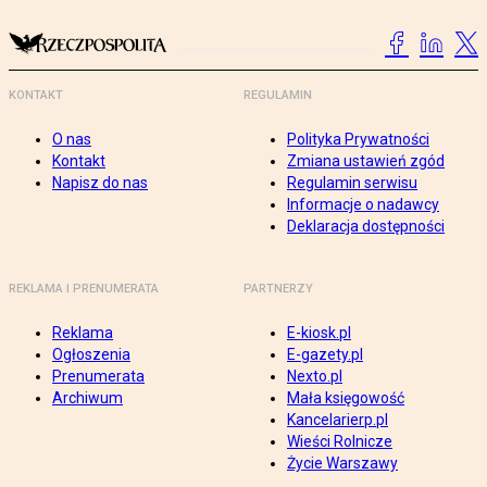
KONTAKT
REGULAMIN
O nas
Polityka Prywatności
Kontakt
Zmiana ustawień zgód
Napisz do nas
Regulamin serwisu
Informacje o nadawcy
Deklaracja dostępności
REKLAMA I PRENUMERATA
PARTNERZY
Reklama
E-kiosk.pl
Ogłoszenia
E-gazety.pl
Prenumerata
Nexto.pl
Archiwum
Mała księgowość
Kancelarierp.pl
Wieści Rolnicze
Życie Warszawy