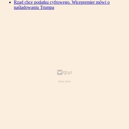
Rząd chce podatku cyfrowego. Wicepremier mówi o
naśladowaniu Trumpa