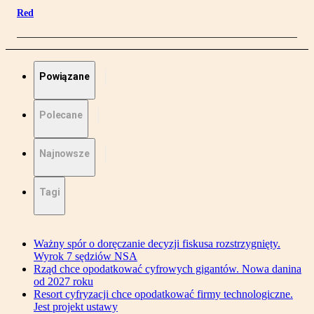
Red
Powiązane
Polecane
Najnowsze
Tagi
Ważny spór o doręczanie decyzji fiskusa rozstrzygnięty.
Wyrok 7 sędziów NSA
Rząd chce opodatkować cyfrowych gigantów. Nowa danina
od 2027 roku
Resort cyfryzacji chce opodatkować firmy technologiczne.
Jest projekt ustawy