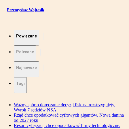
Przemysław Wojtasik
Powiązane
Polecane
Najnowsze
Tagi
Ważny spór o doręczanie decyzji fiskusa rozstrzygnięty.
Wyrok 7 sędziów NSA
Rząd chce opodatkować cyfrowych gigantów. Nowa danina
od 2027 roku
Resort cyfryzacji chce opodatkować firmy technologiczne.