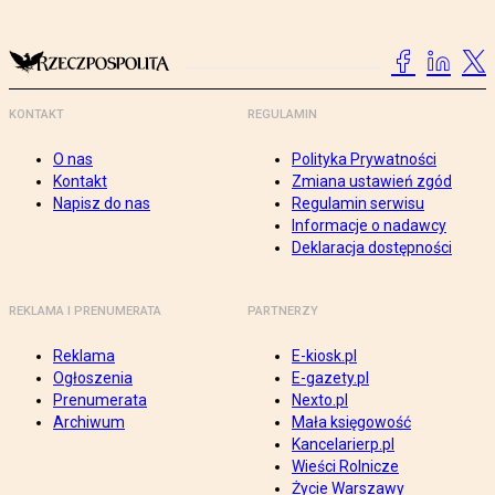
KONTAKT
REGULAMIN
O nas
Polityka Prywatności
Kontakt
Zmiana ustawień zgód
Napisz do nas
Regulamin serwisu
Informacje o nadawcy
Deklaracja dostępności
REKLAMA I PRENUMERATA
PARTNERZY
Reklama
E-kiosk.pl
Ogłoszenia
E-gazety.pl
Prenumerata
Nexto.pl
Archiwum
Mała księgowość
Kancelarierp.pl
Wieści Rolnicze
Życie Warszawy