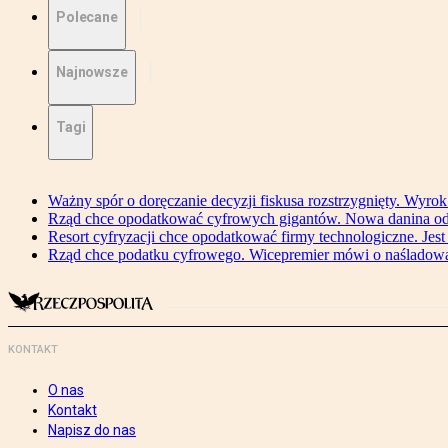
Polecane
Najnowsze
Tagi
Ważny spór o doręczanie decyzji fiskusa rozstrzygnięty. Wyr
Rząd chce opodatkować cyfrowych gigantów. Nowa danina od
Resort cyfryzacji chce opodatkować firmy technologiczne. Jest
Rząd chce podatku cyfrowego. Wicepremier mówi o naśladow
KONTAKT
O nas
Kontakt
Napisz do nas