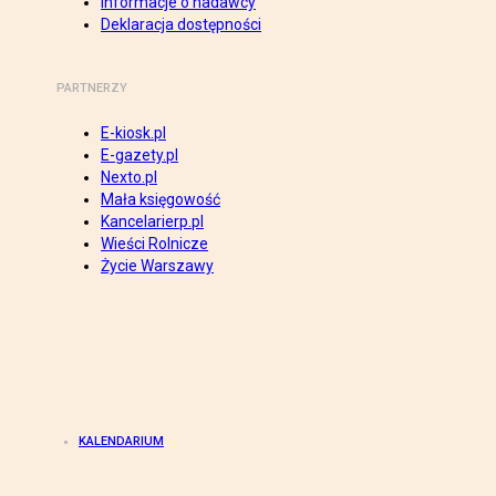
Informacje o nadawcy
Deklaracja dostępności
PARTNERZY
E-kiosk.pl
E-gazety.pl
Nexto.pl
Mała księgowość
Kancelarierp.pl
Wieści Rolnicze
Życie Warszawy
KALENDARIUM