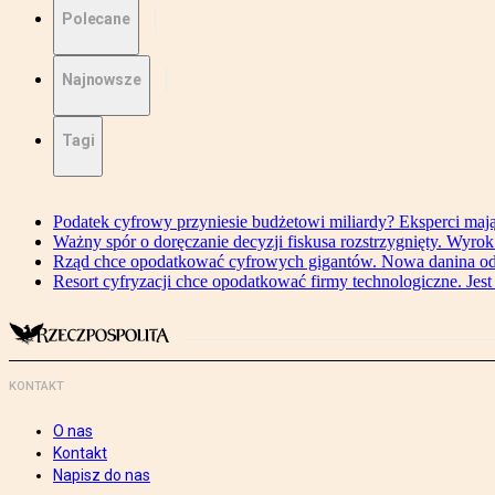
Polecane
Najnowsze
Tagi
Podatek cyfrowy przyniesie budżetowi miliardy? Eksperci maj
Ważny spór o doręczanie decyzji fiskusa rozstrzygnięty. Wyr
Rząd chce opodatkować cyfrowych gigantów. Nowa danina od
Resort cyfryzacji chce opodatkować firmy technologiczne. Jest
KONTAKT
O nas
Kontakt
Napisz do nas