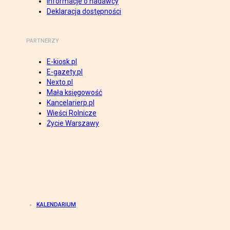
Informacje o nadawcy
Deklaracja dostępności
PARTNERZY
E-kiosk.pl
E-gazety.pl
Nexto.pl
Mała księgowość
Kancelarierp.pl
Wieści Rolnicze
Życie Warszawy
KALENDARIUM