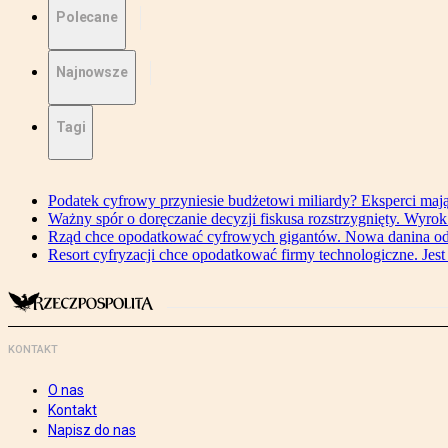
Polecane
Najnowsze
Tagi
Podatek cyfrowy przyniesie budżetowi miliardy? Eksperci maj
Ważny spór o doręczanie decyzji fiskusa rozstrzygnięty. Wyr
Rząd chce opodatkować cyfrowych gigantów. Nowa danina od
Resort cyfryzacji chce opodatkować firmy technologiczne. Jest
KONTAKT
O nas
Kontakt
Napisz do nas