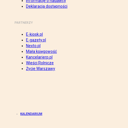
Informacje o nadawcy
Deklaracja dostępności
PARTNERZY
E-kiosk.pl
E-gazety.pl
Nexto.pl
Mała księgowość
Kancelarierp.pl
Wieści Rolnicze
Życie Warszawy
KALENDARIUM