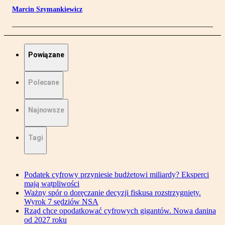
Marcin Szymankiewicz
Powiązane
Polecane
Najnowsze
Tagi
Podatek cyfrowy przyniesie budżetowi miliardy? Eksperci
mają wątpliwości
Ważny spór o doręczanie decyzji fiskusa rozstrzygnięty.
Wyrok 7 sędziów NSA
Rząd chce opodatkować cyfrowych gigantów. Nowa danina
od 2027 roku