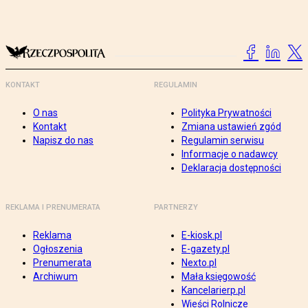
KONTAKT
REGULAMIN
O nas
Polityka Prywatności
Kontakt
Zmiana ustawień zgód
Napisz do nas
Regulamin serwisu
Informacje o nadawcy
Deklaracja dostępności
REKLAMA I PRENUMERATA
PARTNERZY
Reklama
E-kiosk.pl
Ogłoszenia
E-gazety.pl
Prenumerata
Nexto.pl
Archiwum
Mała księgowość
Kancelarierp.pl
Wieści Rolnicze