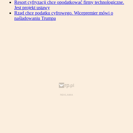
Resort cyfryzacji chce opodatkować firmy technologiczne.
Jest projekt ustawy
Rząd chce podatku cyfrowego. Wicepremier mówi o
naśladowaniu Trumpa