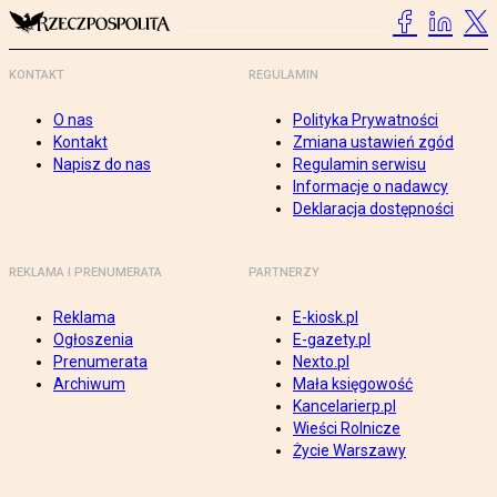
KONTAKT
REGULAMIN
O nas
Polityka Prywatności
Kontakt
Zmiana ustawień zgód
Napisz do nas
Regulamin serwisu
Informacje o nadawcy
Deklaracja dostępności
REKLAMA I PRENUMERATA
PARTNERZY
Reklama
E-kiosk.pl
Ogłoszenia
E-gazety.pl
Prenumerata
Nexto.pl
Archiwum
Mała księgowość
Kancelarierp.pl
Wieści Rolnicze
Życie Warszawy