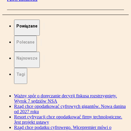
Powiązane
Polecane
Najnowsze
Tagi
Ważny spór o doręczanie decyzji fiskusa rozstrzygnięty.
Wyrok 7 sędziów NSA
Rząd chce opodatkować cyfrowych gigantów. Nowa danina
od 2027 roku
Resort cyfryzacji chce opodatkować firmy technologiczne.
Jest projekt ustawy
Rząd chce podatku cyfrowego. Wicepremier mówi o