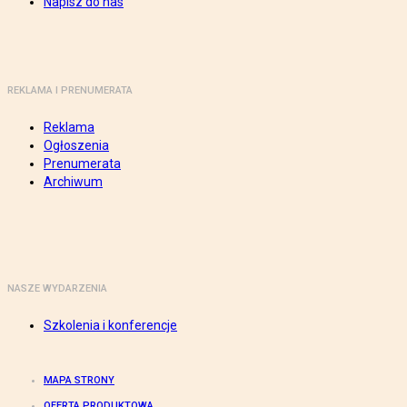
Napisz do nas
REKLAMA I PRENUMERATA
Reklama
Ogłoszenia
Prenumerata
Archiwum
NASZE WYDARZENIA
Szkolenia i konferencje
MAPA STRONY
OFERTA PRODUKTOWA