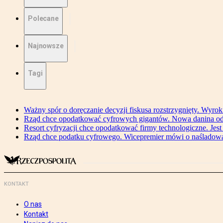
Polecane
Najnowsze
Tagi
Ważny spór o doręczanie decyzji fiskusa rozstrzygnięty. Wyr
Rząd chce opodatkować cyfrowych gigantów. Nowa danina od
Resort cyfryzacji chce opodatkować firmy technologiczne. Jest
Rząd chce podatku cyfrowego. Wicepremier mówi o naśladow
KONTAKT
O nas
Kontakt