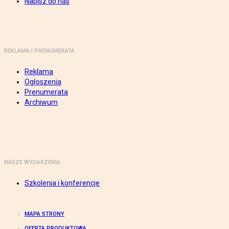
Napisz do nas
REKLAMA I PRENUMERATA
Reklama
Ogłoszenia
Prenumerata
Archiwum
NASZE WYDARZENIA
Szkolenia i konferencje
MAPA STRONY
OFERTA PRODUKTOWA