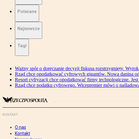
Polecane
Najnowsze
Tagi
Ważny spór o doręczanie decyzji fiskusa rozstrzygnięty. Wyr
Rząd chce opodatkować cyfrowych gigantów. Nowa danina od
Resort cyfryzacji chce opodatkować firmy technologiczne. Jest
Rząd chce podatku cyfrowego. Wicepremier mówi o naśladow
KONTAKT
O nas
Kontakt