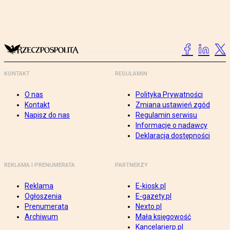
KONTAKT
REGULAMIN
O nas
Polityka Prywatności
Kontakt
Zmiana ustawień zgód
Napisz do nas
Regulamin serwisu
Informacje o nadawcy
Deklaracja dostępności
REKLAMA I PRENUMERATA
PARTNERZY
Reklama
E-kiosk.pl
Ogłoszenia
E-gazety.pl
Prenumerata
Nexto.pl
Archiwum
Mała księgowość
Kancelarierp.pl