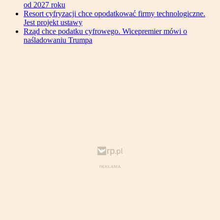
od 2027 roku
Resort cyfryzacji chce opodatkować firmy technologiczne.
Jest projekt ustawy
Rząd chce podatku cyfrowego. Wicepremier mówi o
naśladowaniu Trumpa