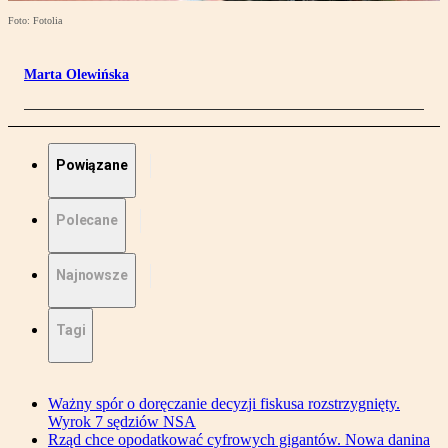
Foto: Fotolia
Marta Olewińska
Powiązane
Polecane
Najnowsze
Tagi
Ważny spór o doręczanie decyzji fiskusa rozstrzygnięty.
Wyrok 7 sędziów NSA
Rząd chce opodatkować cyfrowych gigantów. Nowa danina