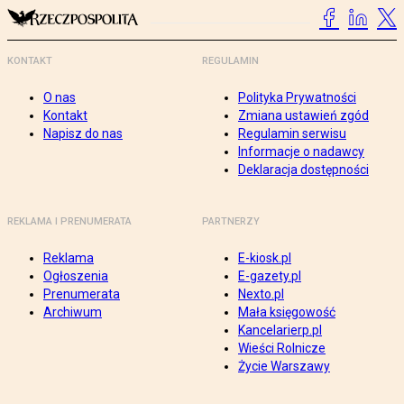
KONTAKT
REGULAMIN
O nas
Polityka Prywatności
Kontakt
Zmiana ustawień zgód
Napisz do nas
Regulamin serwisu
Informacje o nadawcy
Deklaracja dostępności
REKLAMA I PRENUMERATA
PARTNERZY
Reklama
E-kiosk.pl
Ogłoszenia
E-gazety.pl
Prenumerata
Nexto.pl
Archiwum
Mała księgowość
Kancelarierp.pl
Wieści Rolnicze
Życie Warszawy