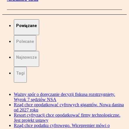
Powiązane
Polecane
Najnowsze
Tagi
Ważny spór o doręczanie decyzji fiskusa rozstrzygnięty.
Wyrok 7 sędziów NSA
Rząd chce opodatkować cyfrowych gigantów. Nowa danina
od 2027 roku
Resort cyfryzacji chce opodatkować firmy technologiczne.
Jest projekt ustawy
Rząd chce podatku cyfrowego. Wicepremier mówi o