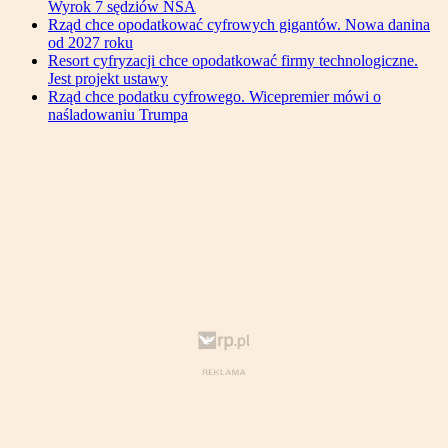
Wyrok 7 sędziów NSA
Rząd chce opodatkować cyfrowych gigantów. Nowa danina
od 2027 roku
Resort cyfryzacji chce opodatkować firmy technologiczne.
Jest projekt ustawy
Rząd chce podatku cyfrowego. Wicepremier mówi o
naśladowaniu Trumpa