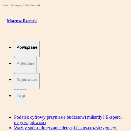
Foto: Fotorzepa, Kuba Kamiński
Mateusz Rzemek
Powiązane
Polecane
Najnowsze
Tagi
Podatek cyfrowy przyniesie budżetowi miliardy? Eksperci
mają wątpliwości
Ważny spór o doręczanie decyzji fiskusa rozstrzygnięty.