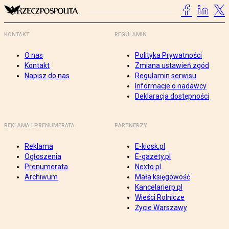
KONTAKT
REGULAMIN
O nas
Polityka Prywatności
Kontakt
Zmiana ustawień zgód
Napisz do nas
Regulamin serwisu
Informacje o nadawcy
Deklaracja dostępności
REKLAMA I PRENUMERATA
PARTNERZY
Reklama
E-kiosk.pl
Ogłoszenia
E-gazety.pl
Prenumerata
Nexto.pl
Archiwum
Mała księgowość
Kancelarierp.pl
Wieści Rolnicze
Życie Warszawy