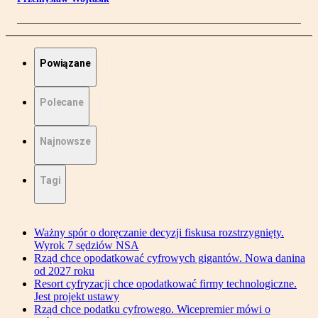
Powiązane
Polecane
Najnowsze
Tagi
Ważny spór o doręczanie decyzji fiskusa rozstrzygnięty.
Wyrok 7 sędziów NSA
Rząd chce opodatkować cyfrowych gigantów. Nowa danina
od 2027 roku
Resort cyfryzacji chce opodatkować firmy technologiczne.
Jest projekt ustawy
Rząd chce podatku cyfrowego. Wicepremier mówi o