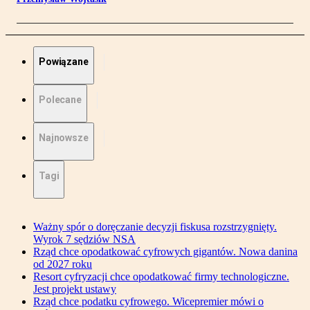
Powiązane
Polecane
Najnowsze
Tagi
Ważny spór o doręczanie decyzji fiskusa rozstrzygnięty.
Wyrok 7 sędziów NSA
Rząd chce opodatkować cyfrowych gigantów. Nowa danina
od 2027 roku
Resort cyfryzacji chce opodatkować firmy technologiczne.
Jest projekt ustawy
Rząd chce podatku cyfrowego. Wicepremier mówi o