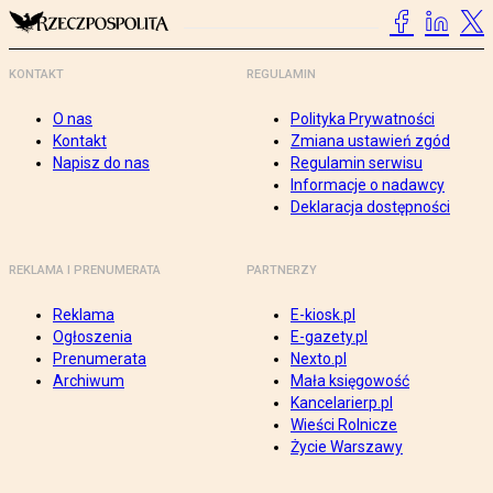
KONTAKT
REGULAMIN
O nas
Polityka Prywatności
Kontakt
Zmiana ustawień zgód
Napisz do nas
Regulamin serwisu
Informacje o nadawcy
Deklaracja dostępności
REKLAMA I PRENUMERATA
PARTNERZY
Reklama
E-kiosk.pl
Ogłoszenia
E-gazety.pl
Prenumerata
Nexto.pl
Archiwum
Mała księgowość
Kancelarierp.pl
Wieści Rolnicze
Życie Warszawy