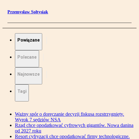
Przemysław Sołtysiak
Powiązane
Polecane
Najnowsze
Tagi
Ważny spór o doręczanie decyzji fiskusa rozstrzygnięty.
Wyrok 7 sędziów NSA
Rząd chce opodatkować cyfrowych gigantów. Nowa danina
od 2027 roku
Resort cyfryzacji chce opodatkować firmy technologiczne.