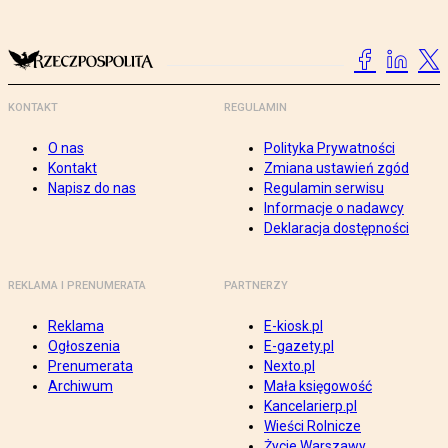
KONTAKT
REGULAMIN
O nas
Polityka Prywatności
Kontakt
Zmiana ustawień zgód
Napisz do nas
Regulamin serwisu
Informacje o nadawcy
Deklaracja dostępności
REKLAMA I PRENUMERATA
PARTNERZY
Reklama
E-kiosk.pl
Ogłoszenia
E-gazety.pl
Prenumerata
Nexto.pl
Archiwum
Mała księgowość
Kancelarierp.pl
Wieści Rolnicze
Życie Warszawy