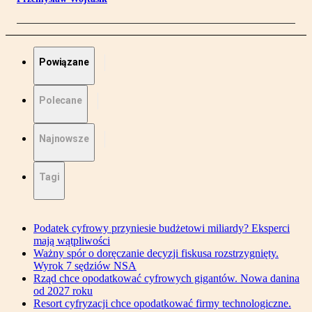
Powiązane
Polecane
Najnowsze
Tagi
Podatek cyfrowy przyniesie budżetowi miliardy? Eksperci
mają wątpliwości
Ważny spór o doręczanie decyzji fiskusa rozstrzygnięty.
Wyrok 7 sędziów NSA
Rząd chce opodatkować cyfrowych gigantów. Nowa danina
od 2027 roku
Resort cyfryzacji chce opodatkować firmy technologiczne.