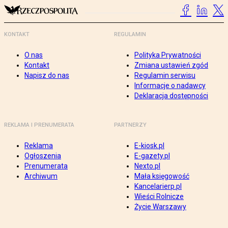
KONTAKT
REGULAMIN
O nas
Polityka Prywatności
Kontakt
Zmiana ustawień zgód
Napisz do nas
Regulamin serwisu
Informacje o nadawcy
Deklaracja dostępności
REKLAMA I PRENUMERATA
PARTNERZY
Reklama
E-kiosk.pl
Ogłoszenia
E-gazety.pl
Prenumerata
Nexto.pl
Archiwum
Mała księgowość
Kancelarierp.pl
Wieści Rolnicze
Życie Warszawy