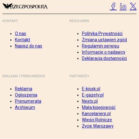
KONTAKT
REGULAMIN
O nas
Polityka Prywatności
Kontakt
Zmiana ustawień zgód
Napisz do nas
Regulamin serwisu
Informacje o nadawcy
Deklaracja dostępności
REKLAMA I PRENUMERATA
PARTNERZY
Reklama
E-kiosk.pl
Ogłoszenia
E-gazety.pl
Prenumerata
Nexto.pl
Archiwum
Mała księgowość
Kancelarierp.pl
Wieści Rolnicze
Życie Warszawy