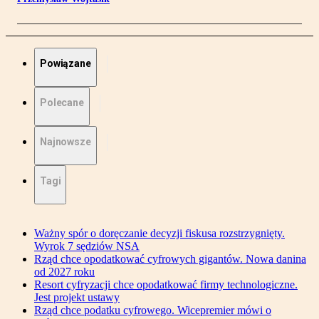
Powiązane
Polecane
Najnowsze
Tagi
Ważny spór o doręczanie decyzji fiskusa rozstrzygnięty.
Wyrok 7 sędziów NSA
Rząd chce opodatkować cyfrowych gigantów. Nowa danina
od 2027 roku
Resort cyfryzacji chce opodatkować firmy technologiczne.
Jest projekt ustawy
Rząd chce podatku cyfrowego. Wicepremier mówi o