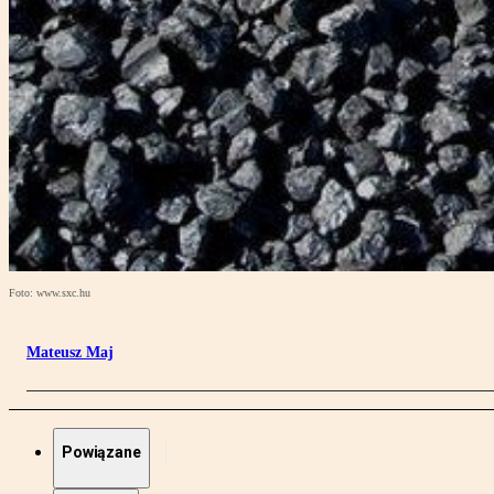
Foto: www.sxc.hu
Mateusz Maj
Powiązane