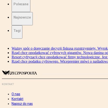
Polecane
Najnowsze
Tagi
Ważny spór o doręczanie decyzji fiskusa rozstrzygnięty. Wyr
Rząd chce opodatkować cyfrowych gigantów. Nowa danina od
Resort cyfryzacji chce opodatkować firmy technologiczne. Jest
Rząd chce podatku cyfrowego. Wicepremier mówi o naśladow
KONTAKT
O nas
Kontakt
Napisz do nas