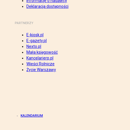
Informacje o nadawcy
Deklaracja dostępności
PARTNERZY
E-kiosk.pl
E-gazety.pl
Nexto.pl
Mała księgowość
Kancelarierp.pl
Wieści Rolnicze
Życie Warszawy
KALENDARIUM