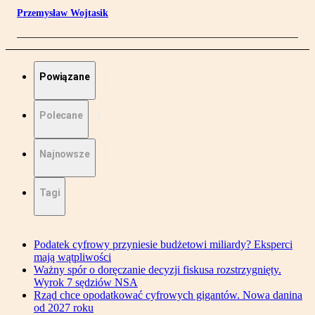
Przemysław Wojtasik
Powiązane
Polecane
Najnowsze
Tagi
Podatek cyfrowy przyniesie budżetowi miliardy? Eksperci
mają wątpliwości
Ważny spór o doręczanie decyzji fiskusa rozstrzygnięty.
Wyrok 7 sędziów NSA
Rząd chce opodatkować cyfrowych gigantów. Nowa danina
od 2027 roku