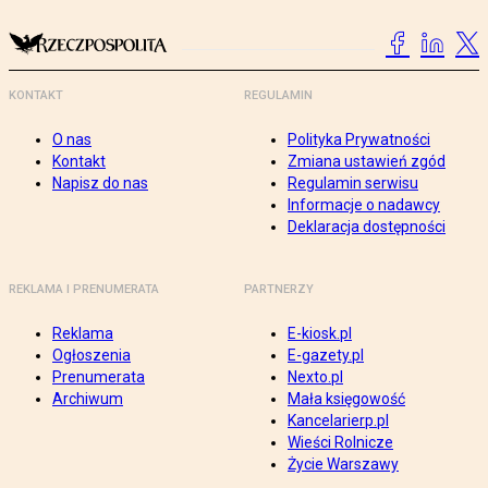
KONTAKT
REGULAMIN
O nas
Polityka Prywatności
Kontakt
Zmiana ustawień zgód
Napisz do nas
Regulamin serwisu
Informacje o nadawcy
Deklaracja dostępności
REKLAMA I PRENUMERATA
PARTNERZY
Reklama
E-kiosk.pl
Ogłoszenia
E-gazety.pl
Prenumerata
Nexto.pl
Archiwum
Mała księgowość
Kancelarierp.pl
Wieści Rolnicze
Życie Warszawy