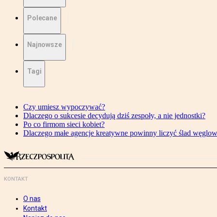
Polecane
Najnowsze
Tagi
Czy umiesz wypoczywać?
Dlaczego o sukcesie decydują dziś zespoły, a nie jednostki?
Po co firmom sieci kobiet?
Dlaczego małe agencje kreatywne powinny liczyć ślad węglo
KONTAKT
O nas
Kontakt