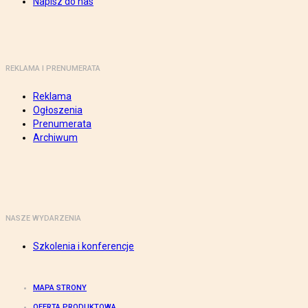
Napisz do nas
REKLAMA I PRENUMERATA
Reklama
Ogłoszenia
Prenumerata
Archiwum
NASZE WYDARZENIA
Szkolenia i konferencje
MAPA STRONY
OFERTA PRODUKTOWA