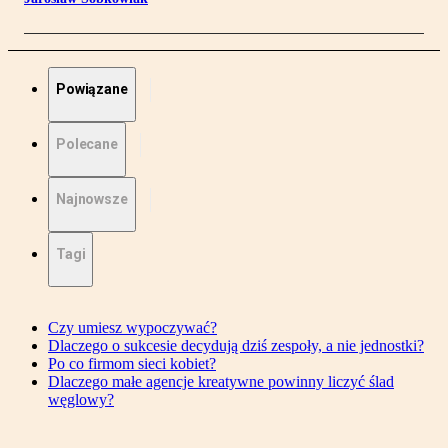
Powiązane
Polecane
Najnowsze
Tagi
Czy umiesz wypoczywać?
Dlaczego o sukcesie decydują dziś zespoły, a nie jednostki?
Po co firmom sieci kobiet?
Dlaczego małe agencje kreatywne powinny liczyć ślad
węglowy?