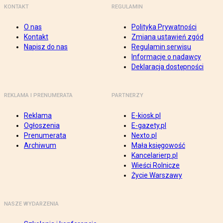
KONTAKT
REGULAMIN
O nas
Polityka Prywatności
Kontakt
Zmiana ustawień zgód
Napisz do nas
Regulamin serwisu
Informacje o nadawcy
Deklaracja dostępności
REKLAMA I PRENUMERATA
PARTNERZY
Reklama
E-kiosk.pl
Ogłoszenia
E-gazety.pl
Prenumerata
Nexto.pl
Archiwum
Mała księgowość
Kancelarierp.pl
Wieści Rolnicze
Życie Warszawy
NASZE WYDARZENIA