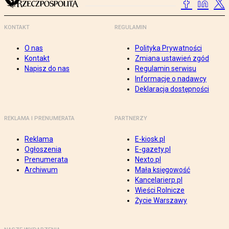
KONTAKT
REGULAMIN
O nas
Polityka Prywatności
Kontakt
Zmiana ustawień zgód
Napisz do nas
Regulamin serwisu
Informacje o nadawcy
Deklaracja dostępności
REKLAMA I PRENUMERATA
PARTNERZY
Reklama
E-kiosk.pl
Ogłoszenia
E-gazety.pl
Prenumerata
Nexto.pl
Archiwum
Mała księgowość
Kancelarierp.pl
Wieści Rolnicze
Życie Warszawy