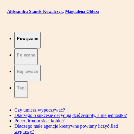
Aleksandra Stanek-Kowalczyk
,
Magdalena Obłoza
Powiązane
Polecane
Najnowsze
Tagi
Czy umiesz wypoczywać?
Dlaczego o sukcesie decydują dziś zespoły, a nie jednostki?
Po co firmom sieci kobiet?
Dlaczego małe agencje kreatywne powinny liczyć ślad
węglowy?