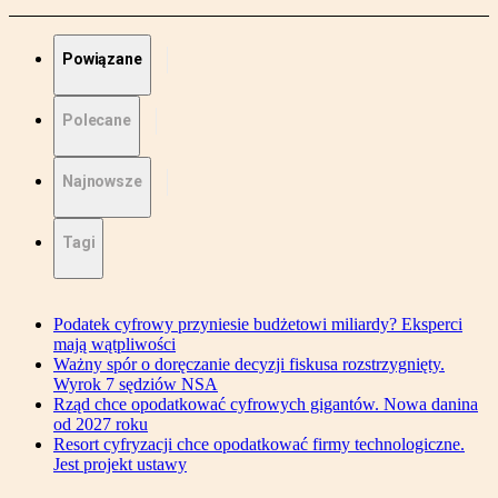
Powiązane
Polecane
Najnowsze
Tagi
Podatek cyfrowy przyniesie budżetowi miliardy? Eksperci
mają wątpliwości
Ważny spór o doręczanie decyzji fiskusa rozstrzygnięty.
Wyrok 7 sędziów NSA
Rząd chce opodatkować cyfrowych gigantów. Nowa danina
od 2027 roku
Resort cyfryzacji chce opodatkować firmy technologiczne.
Jest projekt ustawy