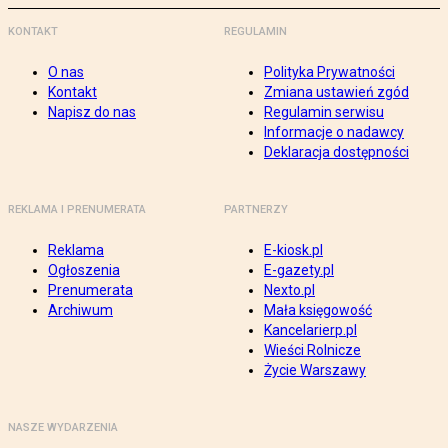
KONTAKT
REGULAMIN
O nas
Polityka Prywatności
Kontakt
Zmiana ustawień zgód
Napisz do nas
Regulamin serwisu
Informacje o nadawcy
Deklaracja dostępności
REKLAMA I PRENUMERATA
PARTNERZY
Reklama
E-kiosk.pl
Ogłoszenia
E-gazety.pl
Prenumerata
Nexto.pl
Archiwum
Mała księgowość
Kancelarierp.pl
Wieści Rolnicze
Życie Warszawy
NASZE WYDARZENIA