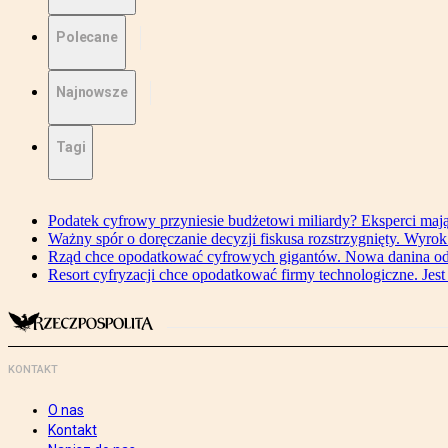
Polecane
Najnowsze
Tagi
Podatek cyfrowy przyniesie budżetowi miliardy? Eksperci maj
Ważny spór o doręczanie decyzji fiskusa rozstrzygnięty. Wyr
Rząd chce opodatkować cyfrowych gigantów. Nowa danina od
Resort cyfryzacji chce opodatkować firmy technologiczne. Jest
KONTAKT
O nas
Kontakt