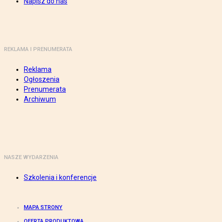
Napisz do nas
REKLAMA I PRENUMERATA
Reklama
Ogłoszenia
Prenumerata
Archiwum
NASZE WYDARZENIA
Szkolenia i konferencje
MAPA STRONY
OFERTA PRODUKTOWA