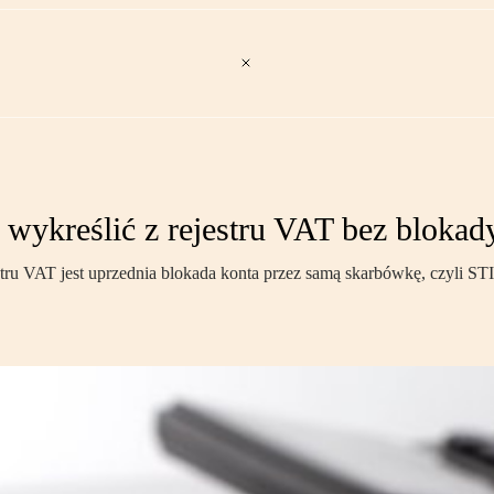
wykreślić z rejestru VAT bez bloka
tru VAT jest uprzednia blokada konta przez samą skarbówkę, czyli STI