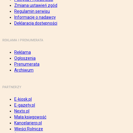
Zmiana ustawień zgód
Regulamin serwisu
Informacje o nadawcy
Deklaracja dostępności
REKLAMA I PRENUMERATA
Reklama
Ogłoszenia
Prenumerata
Archiwum
PARTNERZY
E-kiosk.pl
E-gazety.pl
Nexto.pl
Mała księgowość
Kancelarierp.pl
Wieści Rolnicze