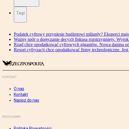
Tagi
Podatek cyfrowy przyniesie budżetowi miliardy? Eksperci maj
Ważny spór o doręczanie decyzji fiskusa rozstrzygnięty. Wyr
Rząd chce opodatkować cyfrowych gigantów. Nowa danina od
Resort cyfryzacji chce opodatkować firmy technologiczne. Jest
KONTAKT
O nas
Kontakt
Napisz do nas
REGULAMIN
Polityka Prywatności